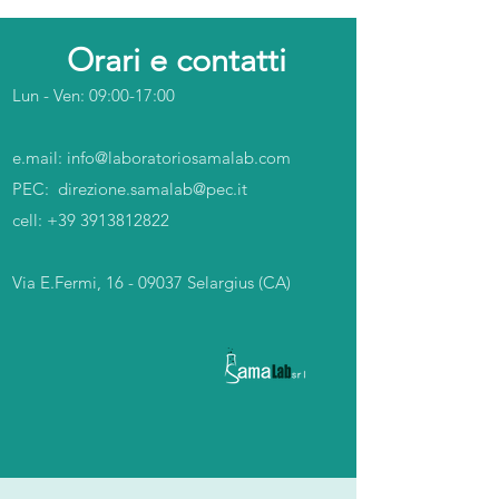
Orari e contatti
Lun - Ven: 09:00-17:00
e.mail:
info@laboratoriosamalab.com
PEC:​ ​
direzione.samalab@pec.it
cell:
+39 3913812822
Via E.Fermi,
16 - 09037
Selargius (CA)