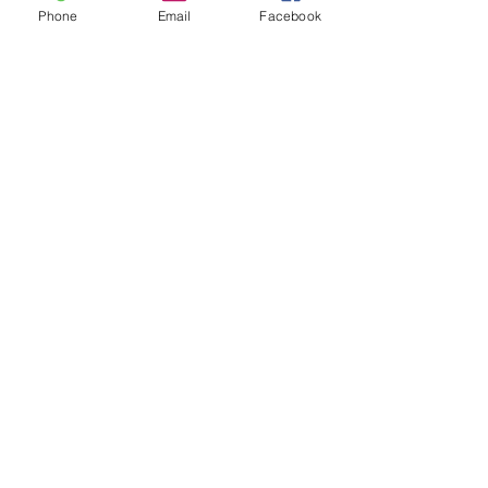
Phone
Email
Facebook
Contattaci e risponderemo alle tue domande
Cognome
Nome
Email
Scrivi qui la tua domanda