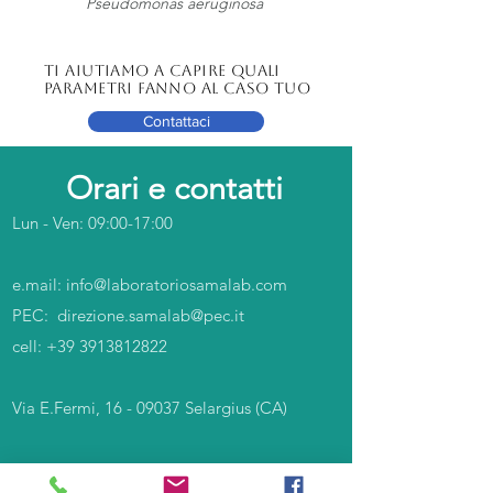
Pseudomonas aeruginosa
Ti aiutiamo a capire quali
parametri fanno al caso tuo
Contattaci
Orari e contatti
Lun - Ven: 09:00-17:00
e.mail:
info@laboratoriosamalab.com
PEC:​ ​
direzione.samalab@pec.it
cell:
+39 3913812822
Via E.Fermi,
16 - 09037
Selargius (CA)